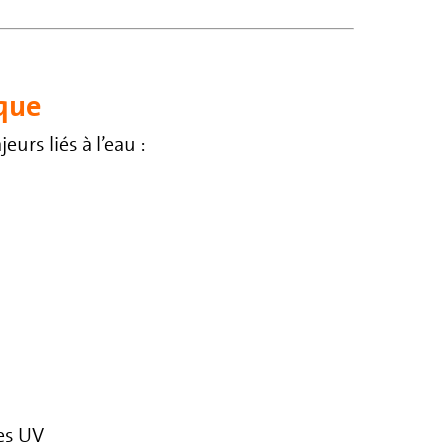
ique
rs liés à l’eau :
mes UV