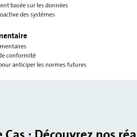
ent basée sur les données
roactive des systèmes
ementaire
lementaires
 de conformité
our anticiper les normes futures
 Cas : Découvrez nos réa