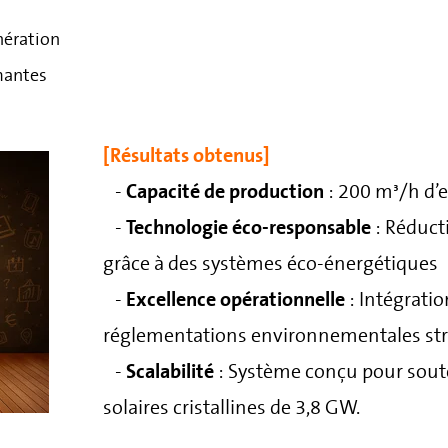
nération
mantes
[Résultats obtenus]
-
Capacité de production
: 200 m³/h d’
-
Technologie éco-responsable
: Réduct
grâce à des systèmes éco-énergétiques
-
Excellence opérationnelle
: Intégratio
réglementations environnementales str
-
Scalabilité
: Système conçu pour soute
solaires cristallines de 3,8 GW
.